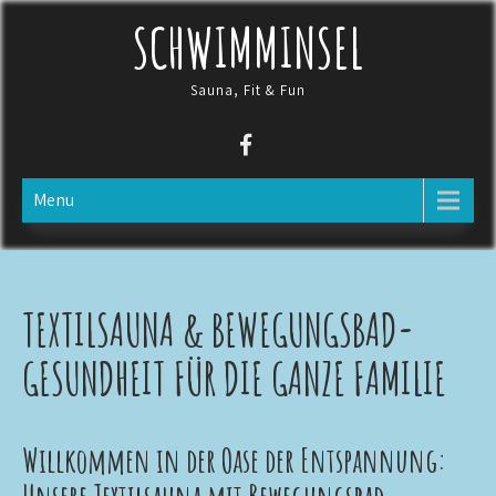
Skip
SCHWIMMINSEL
to
content
Sauna, Fit & Fun
Menu
TEXTILSAUNA & BEWEGUNGSBAD-
GESUNDHEIT FÜR DIE GANZE FAMILIE
Willkommen in der Oase der Entspannung: